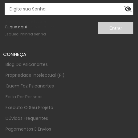
Não possui cadastro?
Clique aqui
e cadastre-se.
Esqueci minha senha
CONHEÇA
Blog Da Psicanartes
Propriedade Intelectual (PI)
Quem Faz Psicanartes
Feito Por Pessoas
Executo O Seu Projeto
Dúvidas Frequentes
Pagamentos E Envios