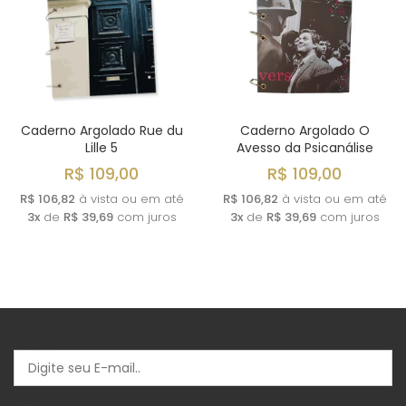
Caderno Argolado Rue du
Caderno Argolado O
Lille 5
Avesso da Psicanálise
R$ 109,00
R$ 109,00
R$ 106,82
à vista ou em até
R$ 106,82
à vista ou em até
3x
de
R$ 39,69
com juros
3x
de
R$ 39,69
com juros
Seja bem vindo(a)
Logins
Senha