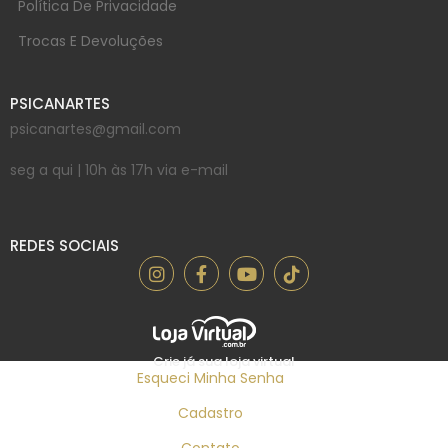
Política De Privacidade
Trocas E Devoluções
PSICANARTES
psicanartes@gmail.com
seg a qui | 10h às 17h via e-mail
REDES SOCIAIS
Crie já sua loja virtual
Esqueci Minha Senha
Cadastro