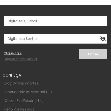
Seja bem vindo(a)
Logins
Senha
Não possui cadastro?
Clique aqui
e cadastre-se.
Esqueci minha senha
CONHEÇA
Blog Da Psicanartes
Propriedade Intelectual (PI)
Quem Faz Psicanartes
Feito Por Pessoas