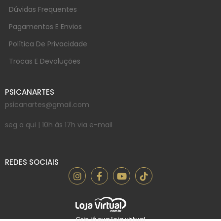
Dúvidas Frequentes
Pagamentos E Envios
Política De Privacidade
Trocas E Devoluções
PSICANARTES
psicanartes@gmail.com
seg a qui | 10h às 17h via e-mail
REDES SOCIAIS
Crie já sua loja virtual