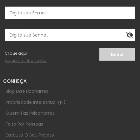
Logins
Senha
Não possui cadastro?
Clique aqui
e cadastre-se.
Esqueci minha senha
CONHEÇA
Blog Da Psicanartes
Propriedade Intelectual (PI)
Quem Faz Psicanartes
Feito Por Pessoas
Executo O Seu Projeto