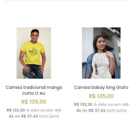
MAIS VENDIDOS
MENOR PREÇO
MAIOR PREÇO
A - Z
Camisa tradicional manga
Camisa babay long Grafo
curta O eu
R$ 135,00
R$ 135,00
R$ 132,30
à vista ou em até
R$ 132,30
à vista ou em até
4x
de
R$ 37,42
com juros
4x
de
R$ 37,42
com juros