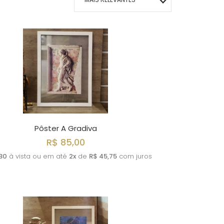
MAIS VENDIDOS
MENOR PREÇO
MAIOR PREÇO
A - Z
Pôster A Gradiva
R$ 85,00
30
à vista ou em até
2x
de
R$ 45,75
com juros