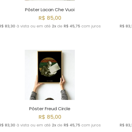
Pôster Lacan Che Vuoi
R$ 85,00
R$ 83,30
à vista ou em até
2x
de
R$ 45,75
com juros
R$ 83,
Pôster Freud Circle
R$ 85,00
R$ 83,30
à vista ou em até
2x
de
R$ 45,75
com juros
R$ 83,