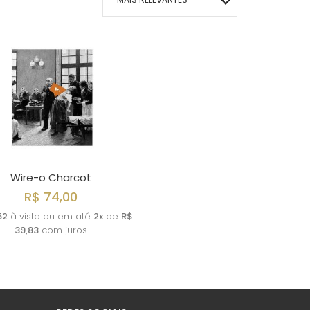
MAIS VENDIDOS
MENOR PREÇO
MAIOR PREÇO
A - Z
Wire-o Charcot
R$ 74,00
52
à vista ou em até
2x
de
R$
39,83
com juros