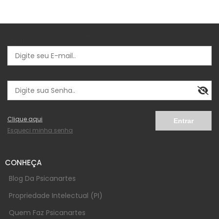
Seja bem vindo(a)
Logins
Senha
Não possui cadastro?
Clique aqui
e cadastre-se.
Esqueci minha senha
CONHEÇA
Blog Da Psicanartes
Propriedade Intelectual (PI)
Quem Faz Psicanartes