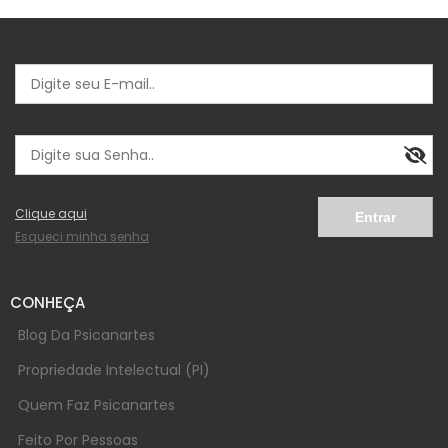
Seja bem vindo(a)
Logins
Senha
Não possui cadastro?
Clique aqui
e cadastre-se.
Esqueci minha senha
CONHEÇA
Blog Da Psicanartes
Propriedade Intelectual (PI)
Quem Faz Psicanartes
Feito Por Pessoas