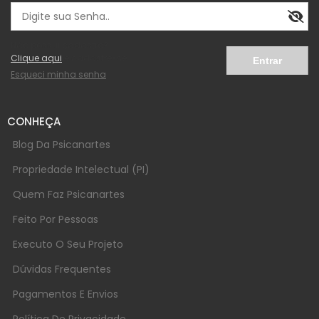
Não possui cadastro?
Clique aqui
e cadastre-se.
Esqueci minha senha
CONHEÇA
Blog Da Psicanartes
Propriedade Intelectual (PI)
Quem Faz Psicanartes
Feito Por Pessoas
Executo O Seu Projeto
Dúvidas Frequentes
Pagamentos E Envios