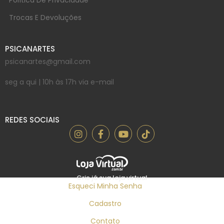
Política De Privacidade
Trocas E Devoluções
PSICANARTES
psicanartes@gmail.com
seg a qui | 10h às 17h via e-mail
REDES SOCIAIS
Crie já sua loja virtual
Esqueci Minha Senha
Cadastro
Contato