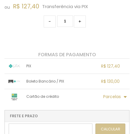
R$ 127,40
Transferência via PIX
ou
-
+
FORMAS DE PAGAMENTO
R$ 127,40
PIX
1x sem juros de R$ 127,40
.
.
.
.
R$ 130,00
Boleto Bancário / PIX
.
.
.
.
.
.
.
1x sem juros de R$ 130,00
.
.
.
.
Parcelas
Cartão de crédito
.
.
.
.
.
.
.
1x sem juros de R$ 130,00
4x com juros de R$ 36,03
2x com juros de R$ 69,97
.
.
FRETE E PRAZO
.
.
.
.
3x com juros de R$ 47,33
.
.
CALCULAR