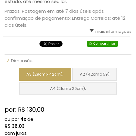
estudo, até mesmo seu lar.
Prazos: Postagem em até 7 dias úteis após
confirmação de pagamento; Entrega Correios: até 12
dias úteis.
mais informações
Compartilhar
√
Dimensões
A3 (29cm x 42cm);
A2 (42cm x 59)
A4 (21cm x 29cm);
por: R$
130,00
ou por
4x
de
R$
36,03
com juros